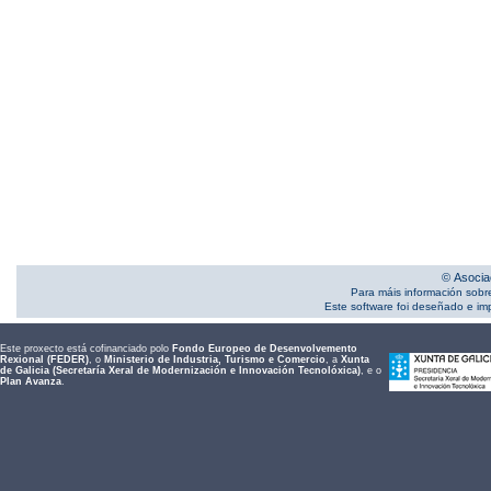
© Asocia
Para máis información sobr
Este software foi deseñado e i
Este proxecto está cofinanciado polo
Fondo Europeo de Desenvolvemento
Rexional (FEDER)
, o
Ministerio de Industria, Turismo e Comercio
, a
Xunta
de Galicia (Secretaría Xeral de Modernización e Innovación Tecnolóxica)
, e o
Plan Avanza
.