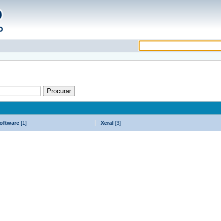
oftware
[1]
Xeral
[3]