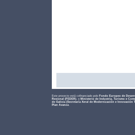
Este proxecto está cofinanciado polo
Fondo Europeo de Desen
Rexional (FEDER)
, o
Ministerio de Industria, Turismo e Com
de Galicia (Secretaría Xeral de Modernización e Innovación 
Plan Avanza
.