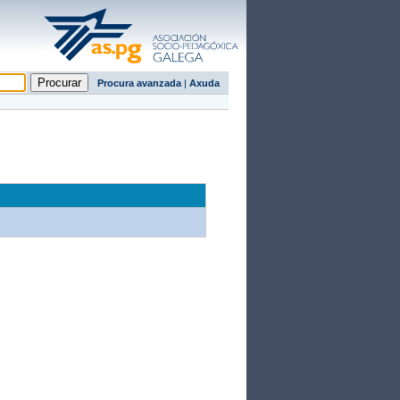
Procura avanzada
|
Axuda