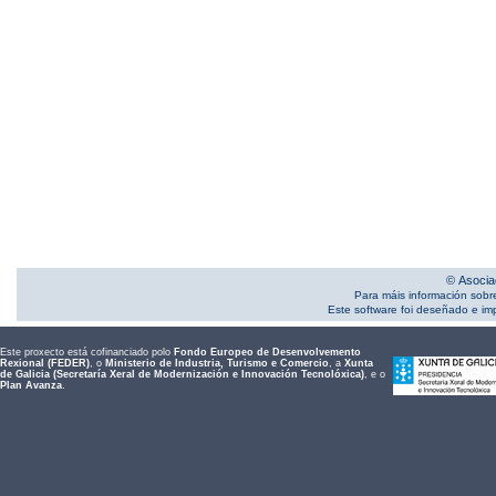
© Asocia
Para máis información sobr
Este software foi deseñado e i
Este proxecto está cofinanciado polo
Fondo Europeo de Desenvolvemento
Rexional (FEDER)
, o
Ministerio de Industria, Turismo e Comercio
, a
Xunta
de Galicia (Secretaría Xeral de Modernización e Innovación Tecnolóxica)
, e o
Plan Avanza
.