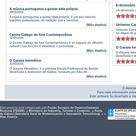
E-dicionário
A música portuguesa a gostar dela própria
Un dicionario 
29/05/2019
A música portuguesa a gostar dela própria, é um dos maiores
espólios audiovisuais, de tradição oral e memória ...
Universo Ca
[Máis detalles]
Universo Cant
ao dispor do p
Centro Galego de Arte Contemporánea
31/05/2018
O Centro Galego de Arte Contemporánea é un espazo de difusión
cultural cuxa función é dinamizar o panorama ...
O Garaxe he
[Máis detalles]
O Garaxe Herm
Deseñada e ilu
O Garaxe hermético
31/05/2018
O Garaxe Hermético, é a primeira Escola Profesional de Banda
Deseñada e ilustración de Galicia, fundada por Kiko da ...
[Máis detalles]
© Asocia
Para máis información sobr
Este software foi deseñado e i
Este proxecto está cofinanciado polo
Fondo Europeo de Desenvolvemento
Rexional (FEDER)
, o
Ministerio de Industria, Turismo e Comercio
, a
Xunta
de Galicia (Secretaría Xeral de Modernización e Innovación Tecnolóxica)
, e o
Plan Avanza
.