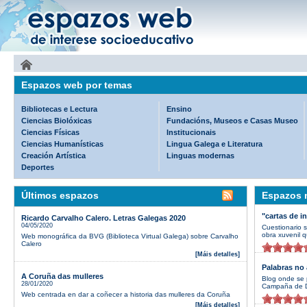
Espazos web por temas
Bibliotecas e Lectura
Ensino
Ciencias Biolóxicas
Fundacións, Museos e Casas Museo
Ciencias Físicas
Institucionais
Ciencias Humanísticas
Lingua Galega e Literatura
Creación Artística
Linguas modernas
Deportes
Últimos espazos
Espazos m
"cartas de i
Ricardo Carvalho Calero. Letras Galegas 2020
04/05/2020
Cuestionario 
obra xuvenil q
Web monográfica da BVG (Biblioteca Virtual Galega) sobre Carvalho
Calero
[Máis detalles]
Palabras no 
A Coruña das mulleres
Blog onde se 
28/01/2020
Campaña de D
Web centrada en dar a coñecer a historia das mulleres da Coruña
[Máis detalles]