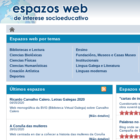
Espazos web por temas
Bibliotecas e Lectura
Ensino
Ciencias Biolóxicas
Fundacións, Museos e Casas Museo
Ciencias Físicas
Institucionais
Ciencias Humanísticas
Lingua Galega e Literatura
Creación Artística
Linguas modernas
Deportes
Últimos espazos
Espazos m
"cartas de i
Ricardo Carvalho Calero. Letras Galegas 2020
04/05/2020
Cuestionario 
obra xuvenil q
Web monográfica da BVG (Biblioteca Virtual Galega) sobre Carvalho
Calero
[Máis detalles]
Palabras no 
A Coruña das mulleres
Blog onde se 
28/01/2020
Campaña de D
Web centrada en dar a coñecer a historia das mulleres da Coruña
[Máis detalles]