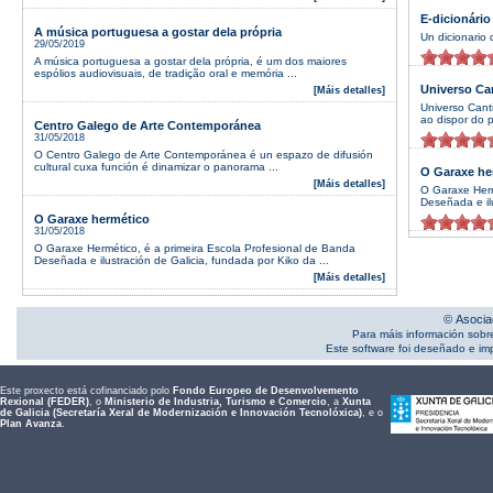
E-dicionário
A música portuguesa a gostar dela própria
Un dicionario 
29/05/2019
A música portuguesa a gostar dela própria, é um dos maiores
espólios audiovisuais, de tradição oral e memória ...
Universo Ca
[Máis detalles]
Universo Cant
ao dispor do p
Centro Galego de Arte Contemporánea
31/05/2018
O Centro Galego de Arte Contemporánea é un espazo de difusión
cultural cuxa función é dinamizar o panorama ...
O Garaxe he
[Máis detalles]
O Garaxe Herm
Deseñada e ilu
O Garaxe hermético
31/05/2018
O Garaxe Hermético, é a primeira Escola Profesional de Banda
Deseñada e ilustración de Galicia, fundada por Kiko da ...
[Máis detalles]
© Asocia
Para máis información sobr
Este software foi deseñado e i
Este proxecto está cofinanciado polo
Fondo Europeo de Desenvolvemento
Rexional (FEDER)
, o
Ministerio de Industria, Turismo e Comercio
, a
Xunta
de Galicia (Secretaría Xeral de Modernización e Innovación Tecnolóxica)
, e o
Plan Avanza
.