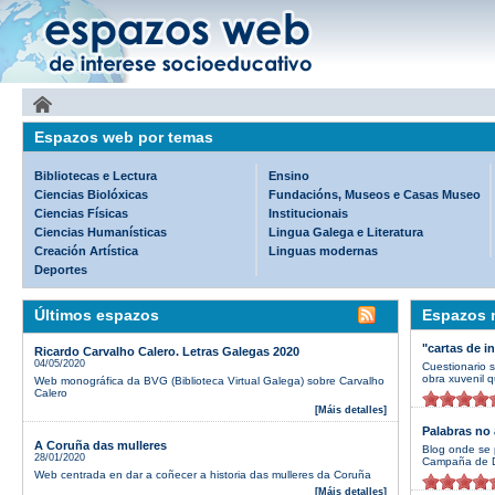
Espazos web por temas
Bibliotecas e Lectura
Ensino
Ciencias Biolóxicas
Fundacións, Museos e Casas Museo
Ciencias Físicas
Institucionais
Ciencias Humanísticas
Lingua Galega e Literatura
Creación Artística
Linguas modernas
Deportes
Últimos espazos
Espazos m
"cartas de i
Ricardo Carvalho Calero. Letras Galegas 2020
04/05/2020
Cuestionario 
obra xuvenil q
Web monográfica da BVG (Biblioteca Virtual Galega) sobre Carvalho
Calero
[Máis detalles]
Palabras no 
A Coruña das mulleres
Blog onde se 
28/01/2020
Campaña de D
Web centrada en dar a coñecer a historia das mulleres da Coruña
[Máis detalles]