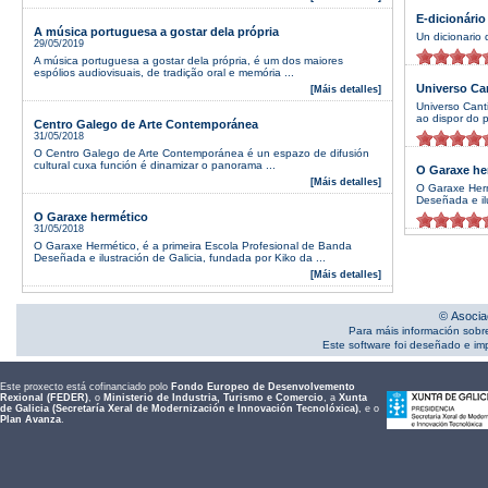
E-dicionário
A música portuguesa a gostar dela própria
Un dicionario 
29/05/2019
A música portuguesa a gostar dela própria, é um dos maiores
espólios audiovisuais, de tradição oral e memória ...
Universo Ca
[Máis detalles]
Universo Cant
ao dispor do p
Centro Galego de Arte Contemporánea
31/05/2018
O Centro Galego de Arte Contemporánea é un espazo de difusión
cultural cuxa función é dinamizar o panorama ...
O Garaxe he
[Máis detalles]
O Garaxe Herm
Deseñada e ilu
O Garaxe hermético
31/05/2018
O Garaxe Hermético, é a primeira Escola Profesional de Banda
Deseñada e ilustración de Galicia, fundada por Kiko da ...
[Máis detalles]
© Asocia
Para máis información sobr
Este software foi deseñado e i
Este proxecto está cofinanciado polo
Fondo Europeo de Desenvolvemento
Rexional (FEDER)
, o
Ministerio de Industria, Turismo e Comercio
, a
Xunta
de Galicia (Secretaría Xeral de Modernización e Innovación Tecnolóxica)
, e o
Plan Avanza
.