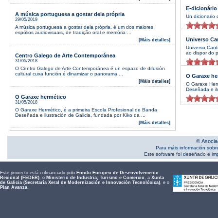
E-dicionário
A música portuguesa a gostar dela própria
Un dicionario 
29/05/2019
A música portuguesa a gostar dela própria, é um dos maiores
espólios audiovisuais, de tradição oral e memória ...
Universo Ca
[Máis detalles]
Universo Cant
ao dispor do p
Centro Galego de Arte Contemporánea
31/05/2018
O Centro Galego de Arte Contemporánea é un espazo de difusión
cultural cuxa función é dinamizar o panorama ...
O Garaxe he
[Máis detalles]
O Garaxe Herm
Deseñada e ilu
O Garaxe hermético
31/05/2018
O Garaxe Hermético, é a primeira Escola Profesional de Banda
Deseñada e ilustración de Galicia, fundada por Kiko da ...
[Máis detalles]
© Asocia
Para máis información sobr
Este software foi deseñado e i
Este proxecto está cofinanciado polo
Fondo Europeo de Desenvolvemento
Rexional (FEDER)
, o
Ministerio de Industria, Turismo e Comercio
, a
Xunta
de Galicia (Secretaría Xeral de Modernización e Innovación Tecnolóxica)
, e o
Plan Avanza
.