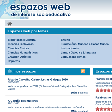
Espazos web por temas
Bibliotecas e Lectura
Ensino
Ciencias Biolóxicas
Fundacións, Museos e Casas Museo
Ciencias Físicas
Institucionais
Ciencias Humanísticas
Lingua Galega e Literatura
Creación Artística
Linguas modernas
Deportes
Últimos espazos
Espazos m
"cartas de i
Ricardo Carvalho Calero. Letras Galegas 2020
04/05/2020
Cuestionario 
obra xuvenil q
Web monográfica da BVG (Biblioteca Virtual Galega) sobre Carvalho
Calero
[Máis detalles]
Palabras no 
A Coruña das mulleres
Blog onde se 
28/01/2020
Campaña de D
Web centrada en dar a coñecer a historia das mulleres da Coruña
[Máis detalles]