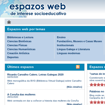
Espazos web por temas
Bibliotecas e Lectura
Ensino
Ciencias Biolóxicas
Fundacións, Museos e Casas Museo
Ciencias Físicas
Institucionais
Ciencias Humanísticas
Lingua Galega e Literatura
Creación Artística
Linguas modernas
Deportes
Últimos espazos
Espazos m
"cartas de i
Ricardo Carvalho Calero. Letras Galegas 2020
04/05/2020
Cuestionario 
obra xuvenil q
Web monográfica da BVG (Biblioteca Virtual Galega) sobre Carvalho
Calero
[Máis detalles]
Palabras no 
A Coruña das mulleres
Blog onde se 
28/01/2020
Campaña de D
Web centrada en dar a coñecer a historia das mulleres da Coruña
[Máis detalles]