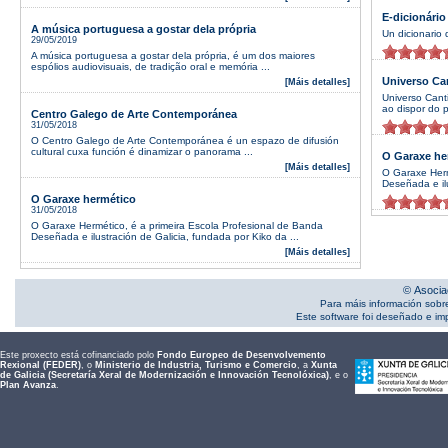
E-dicionário
A música portuguesa a gostar dela própria
Un dicionario 
29/05/2019
A música portuguesa a gostar dela própria, é um dos maiores
espólios audiovisuais, de tradição oral e memória ...
Universo Ca
[Máis detalles]
Universo Cant
ao dispor do p
Centro Galego de Arte Contemporánea
31/05/2018
O Centro Galego de Arte Contemporánea é un espazo de difusión
cultural cuxa función é dinamizar o panorama ...
O Garaxe he
[Máis detalles]
O Garaxe Herm
Deseñada e ilu
O Garaxe hermético
31/05/2018
O Garaxe Hermético, é a primeira Escola Profesional de Banda
Deseñada e ilustración de Galicia, fundada por Kiko da ...
[Máis detalles]
© Asocia
Para máis información sobr
Este software foi deseñado e i
Este proxecto está cofinanciado polo
Fondo Europeo de Desenvolvemento
Rexional (FEDER)
, o
Ministerio de Industria, Turismo e Comercio
, a
Xunta
de Galicia (Secretaría Xeral de Modernización e Innovación Tecnolóxica)
, e o
Plan Avanza
.