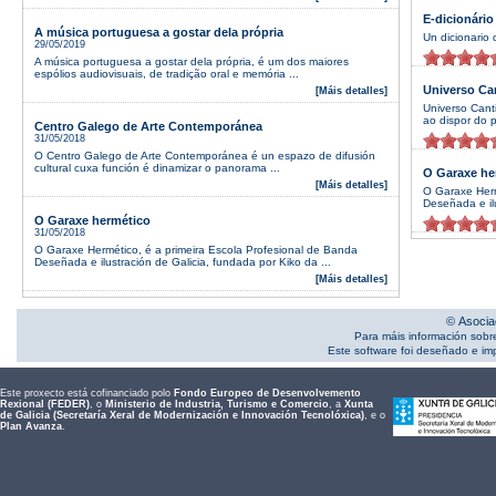
E-dicionário
A música portuguesa a gostar dela própria
Un dicionario 
29/05/2019
A música portuguesa a gostar dela própria, é um dos maiores
espólios audiovisuais, de tradição oral e memória ...
Universo Ca
[Máis detalles]
Universo Cant
ao dispor do p
Centro Galego de Arte Contemporánea
31/05/2018
O Centro Galego de Arte Contemporánea é un espazo de difusión
cultural cuxa función é dinamizar o panorama ...
O Garaxe he
[Máis detalles]
O Garaxe Herm
Deseñada e ilu
O Garaxe hermético
31/05/2018
O Garaxe Hermético, é a primeira Escola Profesional de Banda
Deseñada e ilustración de Galicia, fundada por Kiko da ...
[Máis detalles]
© Asocia
Para máis información sobr
Este software foi deseñado e i
Este proxecto está cofinanciado polo
Fondo Europeo de Desenvolvemento
Rexional (FEDER)
, o
Ministerio de Industria, Turismo e Comercio
, a
Xunta
de Galicia (Secretaría Xeral de Modernización e Innovación Tecnolóxica)
, e o
Plan Avanza
.