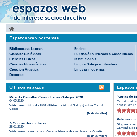
Espazos web por temas
Bibliotecas e Lectura
Ensino
Ciencias Biolóxicas
Fundacións, Museos e Casas Museo
Ciencias Físicas
Institucionais
Ciencias Humanísticas
Lingua Galega e Literatura
Creación Artística
Linguas modernas
Deportes
Últimos espazos
Espazos m
"cartas de i
Ricardo Carvalho Calero. Letras Galegas 2020
04/05/2020
Cuestionario 
obra xuvenil q
Web monográfica da BVG (Biblioteca Virtual Galega) sobre Carvalho
Calero
[Máis detalles]
Palabras no 
A Coruña das mulleres
Blog onde se 
28/01/2020
Campaña de D
Web centrada en dar a coñecer a historia das mulleres da Coruña
[Máis detalles]