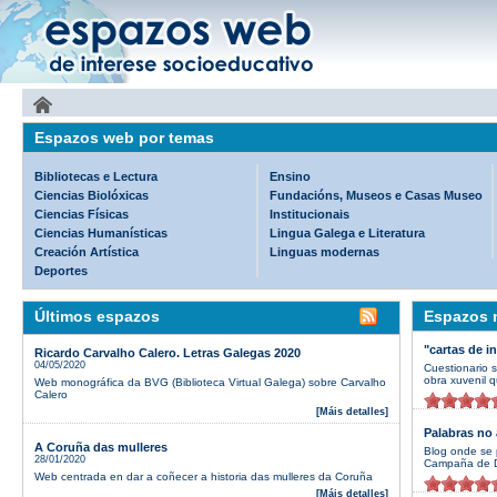
Espazos web por temas
Bibliotecas e Lectura
Ensino
Ciencias Biolóxicas
Fundacións, Museos e Casas Museo
Ciencias Físicas
Institucionais
Ciencias Humanísticas
Lingua Galega e Literatura
Creación Artística
Linguas modernas
Deportes
Últimos espazos
Espazos m
"cartas de i
Ricardo Carvalho Calero. Letras Galegas 2020
04/05/2020
Cuestionario 
obra xuvenil q
Web monográfica da BVG (Biblioteca Virtual Galega) sobre Carvalho
Calero
[Máis detalles]
Palabras no 
A Coruña das mulleres
Blog onde se 
28/01/2020
Campaña de D
Web centrada en dar a coñecer a historia das mulleres da Coruña
[Máis detalles]