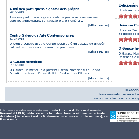
E-dicionário
A música portuguesa a gostar dela própria
Un dicionario 
29/05/2019
A música portuguesa a gostar dela própria, é um dos maiores
espólios audiovisuais, de tradição oral e memória ...
Universo Ca
[Máis detalles]
Universo Cant
ao dispor do p
Centro Galego de Arte Contemporánea
31/05/2018
O Centro Galego de Arte Contemporánea é un espazo de difusión
cultural cuxa función é dinamizar o panorama ...
O Garaxe he
[Máis detalles]
O Garaxe Herm
Deseñada e ilu
O Garaxe hermético
31/05/2018
O Garaxe Hermético, é a primeira Escola Profesional de Banda
Deseñada e ilustración de Galicia, fundada por Kiko da ...
[Máis detalles]
© Asocia
Para máis información sobr
Este software foi deseñado e i
Este proxecto está cofinanciado polo
Fondo Europeo de Desenvolvemento
Rexional (FEDER)
, o
Ministerio de Industria, Turismo e Comercio
, a
Xunta
de Galicia (Secretaría Xeral de Modernización e Innovación Tecnolóxica)
, e o
Plan Avanza
.