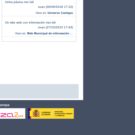
Unha páxina moi útil
xoan (06/06/2018 17:10)
Visto en:
Universo Cantigas
Un sitio web con información moi útil
xoan (27/10/2010 17:43)
Visto en:
Web Municipal de información ...
Europa