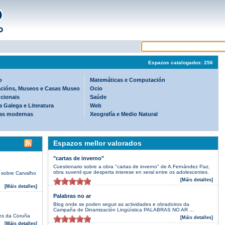
Espazos catalogados: 256
o
Matemáticas e Computación
cións, Museos e Casas Museo
Ocio
ucionais
Saúde
 Galega e Literatura
Web
as modernas
Xeografía e Medio Natural
Espazos mellor valorados
"cartas de inverno"
Cuestionario sobre a obra "cartas de inverno" de A.Fernández Paz,
obra xuvenil que desperta interese en xeral entre os adolescentes.
 sobre Carvalho
[Máis detalles]
[Máis detalles]
Palabras no ar
Blog onde se poden seguir as actividades e obradoiros da
Campaña de Dinamización Lingüística PALABRAS NO AR ...
res da Coruña
[Máis detalles]
[Máis detalles]