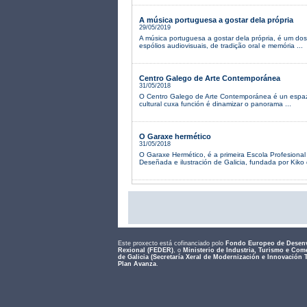
A música portuguesa a gostar dela própria
29/05/2019
A música portuguesa a gostar dela própria, é um do
espólios audiovisuais, de tradição oral e memória ...
Centro Galego de Arte Contemporánea
31/05/2018
O Centro Galego de Arte Contemporánea é un espaz
cultural cuxa función é dinamizar o panorama ...
O Garaxe hermético
31/05/2018
O Garaxe Hermético, é a primeira Escola Profesiona
Deseñada e ilustración de Galicia, fundada por Kiko d
Este proxecto está cofinanciado polo
Fondo Europeo de Desen
Rexional (FEDER)
, o
Ministerio de Industria, Turismo e Com
de Galicia (Secretaría Xeral de Modernización e Innovación 
Plan Avanza
.