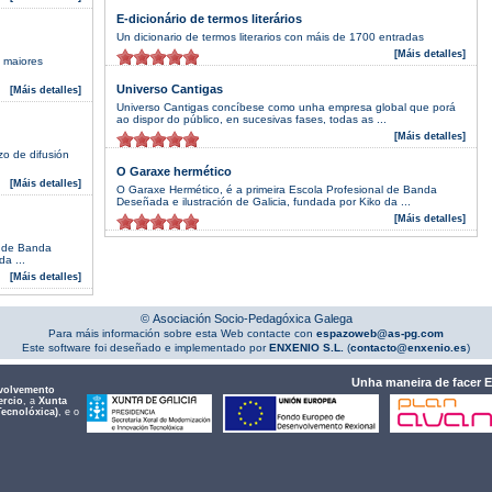
E-dicionário de termos literários
Un dicionario de termos literarios con máis de 1700 entradas
[Máis detalles]
s maiores
Universo Cantigas
[Máis detalles]
Universo Cantigas concíbese como unha empresa global que porá
ao dispor do público, en sucesivas fases, todas as ...
[Máis detalles]
o de difusión
O Garaxe hermético
[Máis detalles]
O Garaxe Hermético, é a primeira Escola Profesional de Banda
Deseñada e ilustración de Galicia, fundada por Kiko da ...
[Máis detalles]
l de Banda
a ...
[Máis detalles]
© Asociación Socio-Pedagóxica Galega
Para máis información sobre esta Web contacte con
espazoweb@as-pg.com
Este software foi deseñado e implementado por
ENXENIO S.L.
(
contacto@enxenio.es
)
Unha maneira de facer 
volvemento
ercio
, a
Xunta
Tecnolóxica)
, e o