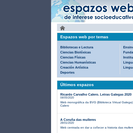
Espazos web por temas
Bibliotecas e Lectura
Ensin
Ciencias Biolóxicas
Funda
Ciencias Físicas
Instit
Ciencias Humanísticas
Lingua
Creación Artística
Lingu
Deportes
Últimos espazos
Ricardo Carvalho Calero. Letras Galegas 2020
04/05/2020
Web monográfica da BVG (Biblioteca Virtual Galega)
Calero
A Coruña das mulleres
28/01/2020
Web centrada en dar a coñecer a historia das mulle