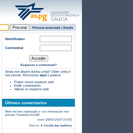
Procura avanzada
|
Axuda
Identificador
Contrasinal
Esqueceu o contrasinal?
Aínda non dispón dunha conta? Obter unha é
moi sinxelo. Rexístrese
aquí
e poderá:
Propor novos espazos web.
Emitir comentarios.
Valorar os espazos web.
Últimos comentarios
Web moi ben elaborado e con información moi
precisa. Parabéns ACAB!
xoan (28/01/2020 10:05)
Visto en:
A Coruña das mulleres