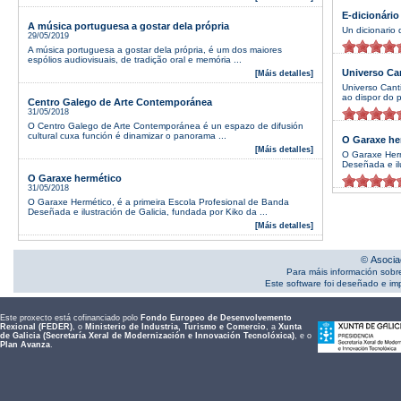
E-dicionário
A música portuguesa a gostar dela própria
Un dicionario 
29/05/2019
A música portuguesa a gostar dela própria, é um dos maiores
espólios audiovisuais, de tradição oral e memória ...
Universo Ca
[Máis detalles]
Universo Cant
ao dispor do p
Centro Galego de Arte Contemporánea
31/05/2018
O Centro Galego de Arte Contemporánea é un espazo de difusión
cultural cuxa función é dinamizar o panorama ...
O Garaxe he
[Máis detalles]
O Garaxe Herm
Deseñada e ilu
O Garaxe hermético
31/05/2018
O Garaxe Hermético, é a primeira Escola Profesional de Banda
Deseñada e ilustración de Galicia, fundada por Kiko da ...
[Máis detalles]
© Asocia
Para máis información sobr
Este software foi deseñado e i
Este proxecto está cofinanciado polo
Fondo Europeo de Desenvolvemento
Rexional (FEDER)
, o
Ministerio de Industria, Turismo e Comercio
, a
Xunta
de Galicia (Secretaría Xeral de Modernización e Innovación Tecnolóxica)
, e o
Plan Avanza
.