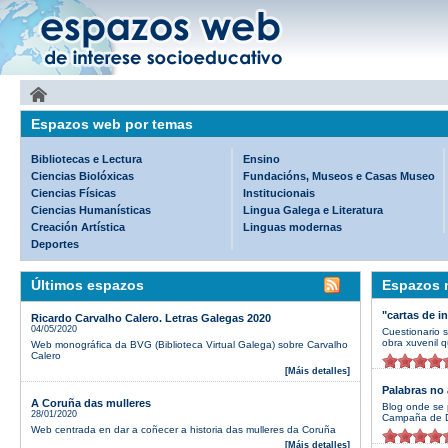
Espazos web por temas
Bibliotecas e Lectura
Ensino
Ciencias Biolóxicas
Fundacións, Museos e Casas Museo
Ciencias Físicas
Institucionais
Ciencias Humanísticas
Lingua Galega e Literatura
Creación Artística
Linguas modernas
Deportes
Últimos espazos
Espazos m
"cartas de i
Ricardo Carvalho Calero. Letras Galegas 2020
04/05/2020
Cuestionario 
obra xuvenil q
Web monográfica da BVG (Biblioteca Virtual Galega) sobre Carvalho
Calero
[Máis detalles]
Palabras no 
A Coruña das mulleres
Blog onde se 
28/01/2020
Campaña de D
Web centrada en dar a coñecer a historia das mulleres da Coruña
[Máis detalles]