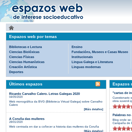
Espazos web por temas
Bibliotecas e Lectura
Ensino
Ciencias Biolóxicas
Fundacións, Museos e Casas Museo
Ciencias Físicas
Institucionais
Ciencias Humanísticas
Lingua Galega e Literatura
Creación Artística
Linguas modernas
Deportes
Últimos espazos
Espazos m
"cartas de i
Ricardo Carvalho Calero. Letras Galegas 2020
04/05/2020
Cuestionario 
obra xuvenil q
Web monográfica da BVG (Biblioteca Virtual Galega) sobre Carvalho
Calero
[Máis detalles]
Palabras no 
A Coruña das mulleres
Blog onde se 
28/01/2020
Campaña de D
Web centrada en dar a coñecer a historia das mulleres da Coruña
[Máis detalles]