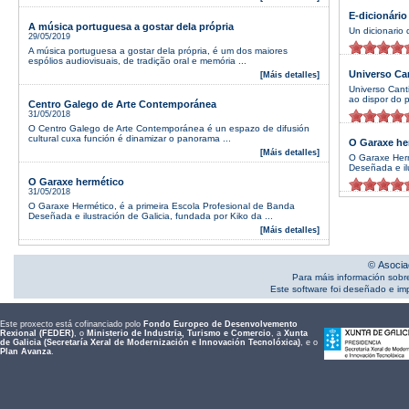
E-dicionário
A música portuguesa a gostar dela própria
Un dicionario 
29/05/2019
A música portuguesa a gostar dela própria, é um dos maiores
espólios audiovisuais, de tradição oral e memória ...
Universo Ca
[Máis detalles]
Universo Cant
ao dispor do p
Centro Galego de Arte Contemporánea
31/05/2018
O Centro Galego de Arte Contemporánea é un espazo de difusión
cultural cuxa función é dinamizar o panorama ...
O Garaxe he
[Máis detalles]
O Garaxe Herm
Deseñada e ilu
O Garaxe hermético
31/05/2018
O Garaxe Hermético, é a primeira Escola Profesional de Banda
Deseñada e ilustración de Galicia, fundada por Kiko da ...
[Máis detalles]
© Asocia
Para máis información sobr
Este software foi deseñado e i
Este proxecto está cofinanciado polo
Fondo Europeo de Desenvolvemento
Rexional (FEDER)
, o
Ministerio de Industria, Turismo e Comercio
, a
Xunta
de Galicia (Secretaría Xeral de Modernización e Innovación Tecnolóxica)
, e o
Plan Avanza
.