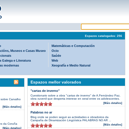
Espazos catalogados: 256
o
Matemáticas e Computación
cións, Museos e Casas Museo
Ocio
ucionais
Saúde
 Galega e Literatura
Web
as modernas
Xeografía e Medio Natural
Espazos mellor valorados
"cartas de inverno"
Cuestionario sobre a obra "cartas de inverno" de A.Fernández Paz,
obra xuvenil que desperta interese en xeral entre os adolescentes.
 sobre Carvalho
[Máis detalles]
[Máis detalles]
Palabras no ar
Blog onde se poden seguir as actividades e obradoiros da
Campaña de Dinamización Lingüística PALABRAS NO AR ...
res da Coruña
[Máis detalles]
[Máis detalles]