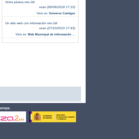
Unha páxina moi útil
xoan (06/06/2018 17:10)
Visto en:
Universo Cantigas
Un sitio web con información moi útil
xoan (27/10/2010 17:43)
Visto en:
Web Municipal de información ...
Europa