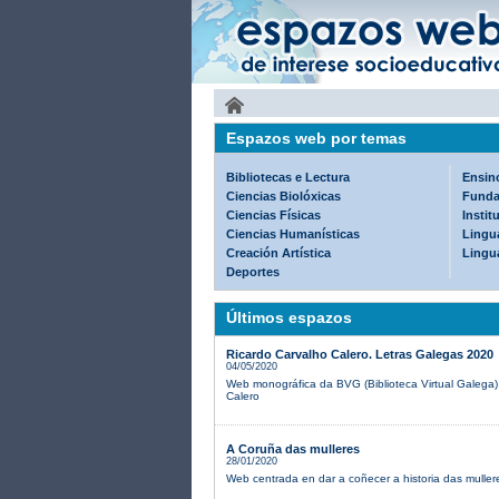
Espazos web por temas
Bibliotecas e Lectura
Ensin
Ciencias Biolóxicas
Funda
Ciencias Físicas
Instit
Ciencias Humanísticas
Lingua
Creación Artística
Lingu
Deportes
Últimos espazos
Ricardo Carvalho Calero. Letras Galegas 2020
04/05/2020
Web monográfica da BVG (Biblioteca Virtual Galega)
Calero
A Coruña das mulleres
28/01/2020
Web centrada en dar a coñecer a historia das mulle