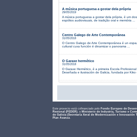
A música portuguesa a gostar dela própria
29/05/2019
A música portuguesa a gostar dela própria, é um do
espólios audiovisuais, de tradição oral e memória ...
Centro Galego de Arte Contemporánea
31/05/2018
O Centro Galego de Arte Contemporánea é un espaz
cultural cuxa función é dinamizar o panorama ...
O Garaxe hermético
31/05/2018
O Garaxe Hermético, é a primeira Escola Profesiona
Deseñada e ilustración de Galicia, fundada por Kiko d
Este proxecto está cofinanciado polo
Fondo Europeo de Desen
Rexional (FEDER)
, o
Ministerio de Industria, Turismo e Com
de Galicia (Secretaría Xeral de Modernización e Innovación 
Plan Avanza
.