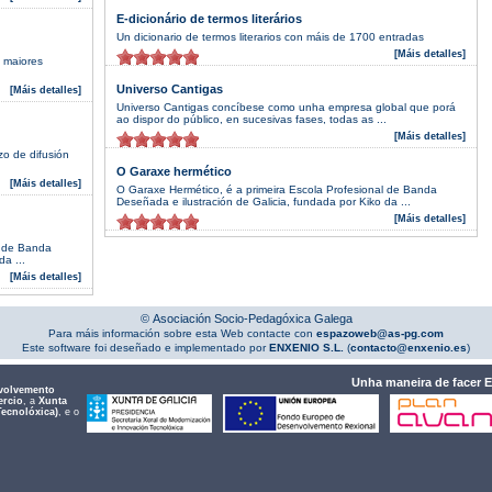
E-dicionário de termos literários
Un dicionario de termos literarios con máis de 1700 entradas
[Máis detalles]
s maiores
Universo Cantigas
[Máis detalles]
Universo Cantigas concíbese como unha empresa global que porá
ao dispor do público, en sucesivas fases, todas as ...
[Máis detalles]
o de difusión
O Garaxe hermético
[Máis detalles]
O Garaxe Hermético, é a primeira Escola Profesional de Banda
Deseñada e ilustración de Galicia, fundada por Kiko da ...
[Máis detalles]
l de Banda
a ...
[Máis detalles]
© Asociación Socio-Pedagóxica Galega
Para máis información sobre esta Web contacte con
espazoweb@as-pg.com
Este software foi deseñado e implementado por
ENXENIO S.L.
(
contacto@enxenio.es
)
Unha maneira de facer 
volvemento
ercio
, a
Xunta
Tecnolóxica)
, e o