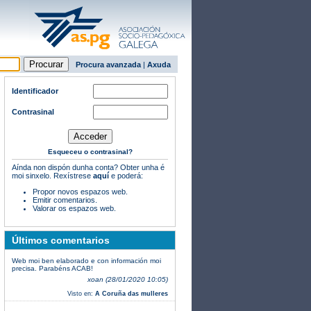
Procura avanzada
|
Axuda
Identificador
Contrasinal
Esqueceu o contrasinal?
Aínda non dispón dunha conta? Obter unha é
moi sinxelo. Rexístrese
aquí
e poderá:
Propor novos espazos web.
Emitir comentarios.
Valorar os espazos web.
Últimos comentarios
Web moi ben elaborado e con información moi
precisa. Parabéns ACAB!
xoan (28/01/2020 10:05)
Visto en:
A Coruña das mulleres