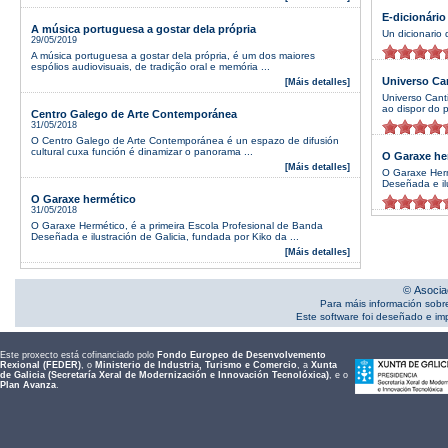
E-dicionário
A música portuguesa a gostar dela própria
Un dicionario 
29/05/2019
A música portuguesa a gostar dela própria, é um dos maiores
espólios audiovisuais, de tradição oral e memória ...
Universo Ca
[Máis detalles]
Universo Cant
ao dispor do p
Centro Galego de Arte Contemporánea
31/05/2018
O Centro Galego de Arte Contemporánea é un espazo de difusión
cultural cuxa función é dinamizar o panorama ...
O Garaxe he
[Máis detalles]
O Garaxe Herm
Deseñada e ilu
O Garaxe hermético
31/05/2018
O Garaxe Hermético, é a primeira Escola Profesional de Banda
Deseñada e ilustración de Galicia, fundada por Kiko da ...
[Máis detalles]
© Asocia
Para máis información sobr
Este software foi deseñado e i
Este proxecto está cofinanciado polo
Fondo Europeo de Desenvolvemento
Rexional (FEDER)
, o
Ministerio de Industria, Turismo e Comercio
, a
Xunta
de Galicia (Secretaría Xeral de Modernización e Innovación Tecnolóxica)
, e o
Plan Avanza
.