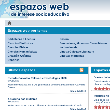
Espazos web por temas
Bibliotecas e Lectura
Ensino
Ciencias Biolóxicas
Fundacións, Museos e Casas Museo
Ciencias Físicas
Institucionais
Ciencias Humanísticas
Lingua Galega e Literatura
Creación Artística
Linguas modernas
Deportes
Últimos espazos
Espazos m
"cartas de i
Ricardo Carvalho Calero. Letras Galegas 2020
04/05/2020
Cuestionario 
obra xuvenil q
Web monográfica da BVG (Biblioteca Virtual Galega) sobre Carvalho
Calero
[Máis detalles]
Palabras no 
A Coruña das mulleres
Blog onde se 
28/01/2020
Campaña de D
Web centrada en dar a coñecer a historia das mulleres da Coruña
[Máis detalles]