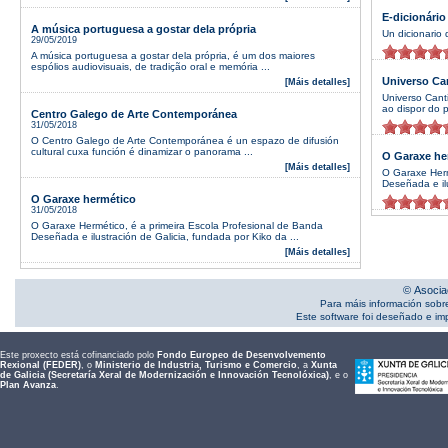
E-dicionário
A música portuguesa a gostar dela própria
Un dicionario 
29/05/2019
A música portuguesa a gostar dela própria, é um dos maiores
espólios audiovisuais, de tradição oral e memória ...
Universo Ca
[Máis detalles]
Universo Cant
ao dispor do p
Centro Galego de Arte Contemporánea
31/05/2018
O Centro Galego de Arte Contemporánea é un espazo de difusión
cultural cuxa función é dinamizar o panorama ...
O Garaxe he
[Máis detalles]
O Garaxe Herm
Deseñada e ilu
O Garaxe hermético
31/05/2018
O Garaxe Hermético, é a primeira Escola Profesional de Banda
Deseñada e ilustración de Galicia, fundada por Kiko da ...
[Máis detalles]
© Asocia
Para máis información sobr
Este software foi deseñado e i
Este proxecto está cofinanciado polo
Fondo Europeo de Desenvolvemento
Rexional (FEDER)
, o
Ministerio de Industria, Turismo e Comercio
, a
Xunta
de Galicia (Secretaría Xeral de Modernización e Innovación Tecnolóxica)
, e o
Plan Avanza
.