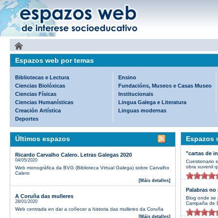
Espazos web por temas
Bibliotecas e Lectura
Ensino
Ciencias Biolóxicas
Fundacións, Museos e Casas Museo
Ciencias Físicas
Institucionais
Ciencias Humanísticas
Lingua Galega e Literatura
Creación Artística
Linguas modernas
Deportes
Últimos espazos
Espazos m
"cartas de i
Ricardo Carvalho Calero. Letras Galegas 2020
04/05/2020
Cuestionario 
obra xuvenil q
Web monográfica da BVG (Biblioteca Virtual Galega) sobre Carvalho
Calero
[Máis detalles]
Palabras no 
A Coruña das mulleres
Blog onde se 
28/01/2020
Campaña de D
Web centrada en dar a coñecer a historia das mulleres da Coruña
[Máis detalles]