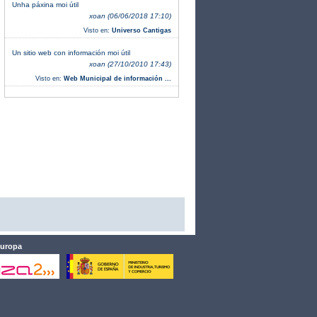
Unha páxina moi útil
xoan (06/06/2018 17:10)
Visto en:
Universo Cantigas
Un sitio web con información moi útil
xoan (27/10/2010 17:43)
Visto en:
Web Municipal de información ...
Europa