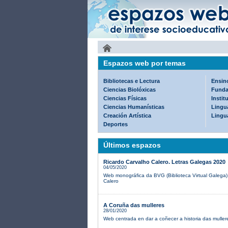
Espazos web por temas
Bibliotecas e Lectura
Ensin
Ciencias Biolóxicas
Funda
Ciencias Físicas
Instit
Ciencias Humanísticas
Lingua
Creación Artística
Lingu
Deportes
Últimos espazos
Ricardo Carvalho Calero. Letras Galegas 2020
04/05/2020
Web monográfica da BVG (Biblioteca Virtual Galega)
Calero
A Coruña das mulleres
28/01/2020
Web centrada en dar a coñecer a historia das mulle