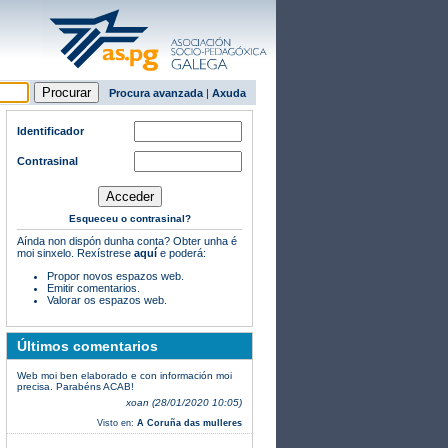
Procura avanzada
|
Axuda
Identificador
Contrasinal
Esqueceu o contrasinal?
Aínda non dispón dunha conta? Obter unha é
moi sinxelo. Rexístrese
aquí
e poderá:
Propor novos espazos web.
Emitir comentarios.
Valorar os espazos web.
Últimos comentarios
Web moi ben elaborado e con información moi
precisa. Parabéns ACAB!
xoan (28/01/2020 10:05)
Visto en:
A Coruña das mulleres