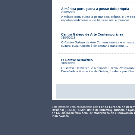
A música portuguesa a gostar dela própria
29/05/2019
A música portuguesa a gostar dela própria, é um do
espólios audiovisuais, de tradição oral e memória ...
Centro Galego de Arte Contemporánea
31/05/2018
O Centro Galego de Arte Contemporánea é un espaz
cultural cuxa función é dinamizar o panorama ...
O Garaxe hermético
31/05/2018
O Garaxe Hermético, é a primeira Escola Profesiona
Deseñada e ilustración de Galicia, fundada por Kiko d
Este proxecto está cofinanciado polo
Fondo Europeo de Desen
Rexional (FEDER)
, o
Ministerio de Industria, Turismo e Com
de Galicia (Secretaría Xeral de Modernización e Innovación 
Plan Avanza
.