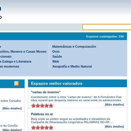
Espazos catalogados: 256
o
Matemáticas e Computación
cións, Museos e Casas Museo
Ocio
ucionais
Saúde
 Galega e Literatura
Web
as modernas
Xeografía e Medio Natural
Espazos mellor valorados
"cartas de inverno"
Cuestionario sobre a obra "cartas de inverno" de A.Fernández Paz,
obra xuvenil que desperta interese en xeral entre os adolescentes.
 sobre Carvalho
[Máis detalles]
[Máis detalles]
Palabras no ar
Blog onde se poden seguir as actividades e obradoiros da
Campaña de Dinamización Lingüística PALABRAS NO AR ...
res da Coruña
[Máis detalles]
[Máis detalles]