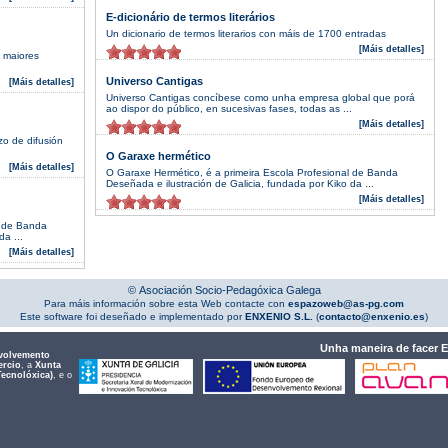
E-dicionário de termos literários
Un dicionario de termos literarios con máis de 1700 entradas
[Máis detalles]
s maiores
Universo Cantigas
[Máis detalles]
Universo Cantigas concíbese como unha empresa global que porá
ao dispor do público, en sucesivas fases, todas as ...
[Máis detalles]
o de difusión
O Garaxe hermético
[Máis detalles]
O Garaxe Hermético, é a primeira Escola Profesional de Banda
Deseñada e ilustración de Galicia, fundada por Kiko da ...
[Máis detalles]
l de Banda
a ...
[Máis detalles]
© Asociación Socio-Pedagóxica Galega
Para máis información sobre esta Web contacte con
espazoweb@as-pg.com
Este software foi deseñado e implementado por
ENXENIO S.L.
(
contacto@enxenio.es
)
Unha maneira de facer 
volvemento
ercio
, a
Xunta
Tecnolóxica)
, e o