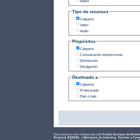
Índice
Tipo de recursos
Calquera
Video
Audio
Propósitos
Calquera
Comunicación interpersonal
Distribución
Divulgación
Destinado a
Calquera
Profesorado
Pais e nais
Este proxecto está cofinanciado polo
Fondo Europeo de Desen
Rexional (FEDER)
, o
Ministerio de Industria, Turismo e Com