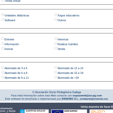
Tenda virtual
Unidades didácticas
Xogos educativos
Software
Outros
Entreter
Interesar
Información
Realizar trámites
Instruir
Venda
Alumnado de 3 a 5
Alumnado de 12 a 14
Alumnado de 6 a 8
Alumnado de 15 a 18
Alumnado de 9 a 11
Alumnado de +18
© Asociación Socio-Pedagóxica Galega
Para máis información sobre esta Web contacte con
espazoweb@as-pg.com
Este software foi deseñado e implementado por
ENXENIO S.L.
(
contacto@enxenio.es
)
Unha maneira de facer 
volvemento
ercio
, a
Xunta