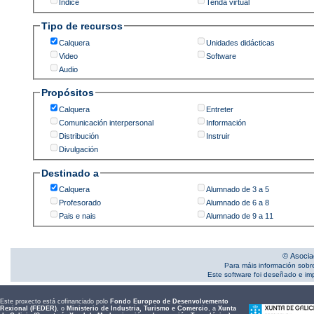
Índice
Tenda virtual
Tipo de recursos
Calquera
Unidades didácticas
Video
Software
Audio
Propósitos
Calquera
Entreter
Comunicación interpersonal
Información
Distribución
Instruir
Divulgación
Destinado a
Calquera
Alumnado de 3 a 5
Profesorado
Alumnado de 6 a 8
Pais e nais
Alumnado de 9 a 11
© Asocia
Para máis información sobr
Este software foi deseñado e i
Este proxecto está cofinanciado polo
Fondo Europeo de Desenvolvemento
Rexional (FEDER)
, o
Ministerio de Industria, Turismo e Comercio
, a
Xunta