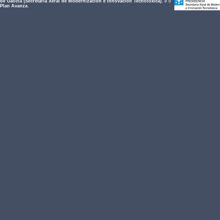
de Galicia (Secretaría Xeral de Modernización e Innovación Tecnolóxica)
, e o
Plan Avanza
.