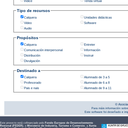
Índice
Tenda virtual
Tipo de recursos
Calquera
Unidades didácticas
Video
Software
Audio
Propósitos
Calquera
Entreter
Comunicación interpersonal
Información
Distribución
Instruir
Divulgación
Destinado a
Calquera
Alumnado de 3 a 5
Profesorado
Alumnado de 6 a 8
Pais e nais
Alumnado de 9 a 11
© Asocia
Para máis información sobr
Este software foi deseñado e i
Este proxecto está cofinanciado polo
Fondo Europeo de Desenvolvemento
Rexional (FEDER)
, o
Ministerio de Industria, Turismo e Comercio
, a
Xunta