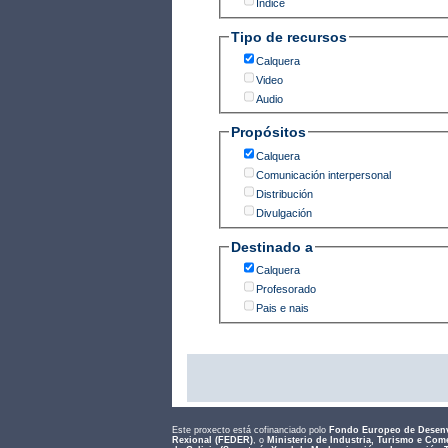
Índice
Tipo de recursos
Calquera
Video
Audio
Propósitos
Calquera
Comunicación interpersonal
Distribución
Divulgación
Destinado a
Calquera
Profesorado
Pais e nais
Este proxecto está cofinanciado polo
Fondo Europeo de Desen
Rexional (FEDER)
, o
Ministerio de Industria, Turismo e Com