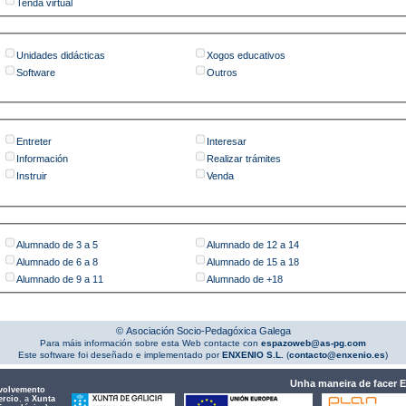
Tenda virtual
Unidades didácticas
Xogos educativos
Software
Outros
Entreter
Interesar
Información
Realizar trámites
Instruir
Venda
Alumnado de 3 a 5
Alumnado de 12 a 14
Alumnado de 6 a 8
Alumnado de 15 a 18
Alumnado de 9 a 11
Alumnado de +18
© Asociación Socio-Pedagóxica Galega
Para máis información sobre esta Web contacte con
espazoweb@as-pg.com
Este software foi deseñado e implementado por
ENXENIO S.L.
(
contacto@enxenio.es
)
Unha maneira de facer 
volvemento
ercio
, a
Xunta