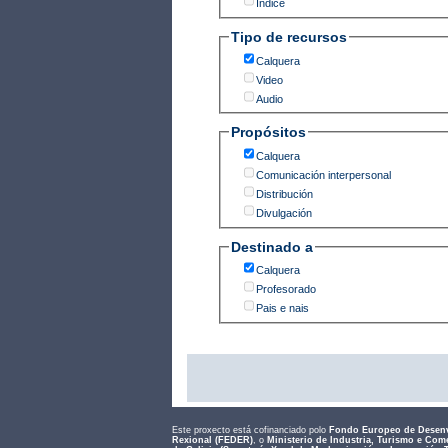
Índice
Tipo de recursos
Calquera
Video
Audio
Propósitos
Calquera
Comunicación interpersonal
Distribución
Divulgación
Destinado a
Calquera
Profesorado
Pais e nais
Este proxecto está cofinanciado polo
Fondo Europeo de Desen
Rexional (FEDER)
, o
Ministerio de Industria, Turismo e Com