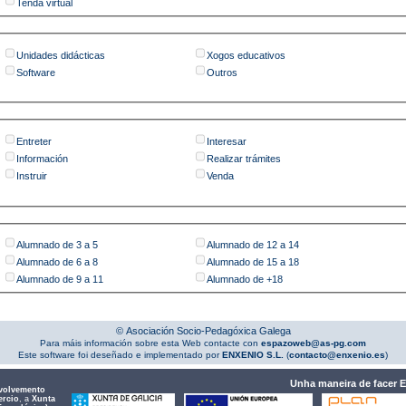
Tenda virtual
Unidades didácticas
Xogos educativos
Software
Outros
Entreter
Interesar
Información
Realizar trámites
Instruir
Venda
Alumnado de 3 a 5
Alumnado de 12 a 14
Alumnado de 6 a 8
Alumnado de 15 a 18
Alumnado de 9 a 11
Alumnado de +18
© Asociación Socio-Pedagóxica Galega
Para máis información sobre esta Web contacte con
espazoweb@as-pg.com
Este software foi deseñado e implementado por
ENXENIO S.L.
(
contacto@enxenio.es
)
Unha maneira de facer 
volvemento
ercio
, a
Xunta