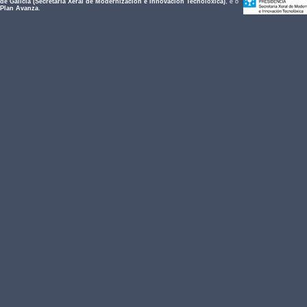
de Galicia (Secretaría Xeral de Modernización e Innovación Tecnolóxica)
, e o
Plan Avanza
.