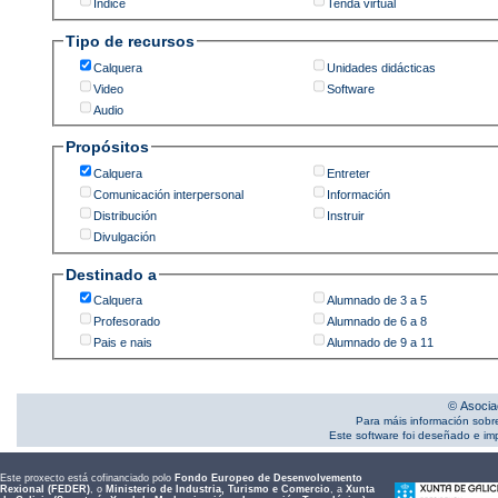
Índice
Tenda virtual
Tipo de recursos
Calquera
Unidades didácticas
Video
Software
Audio
Propósitos
Calquera
Entreter
Comunicación interpersonal
Información
Distribución
Instruir
Divulgación
Destinado a
Calquera
Alumnado de 3 a 5
Profesorado
Alumnado de 6 a 8
Pais e nais
Alumnado de 9 a 11
© Asocia
Para máis información sobr
Este software foi deseñado e i
Este proxecto está cofinanciado polo
Fondo Europeo de Desenvolvemento
Rexional (FEDER)
, o
Ministerio de Industria, Turismo e Comercio
, a
Xunta