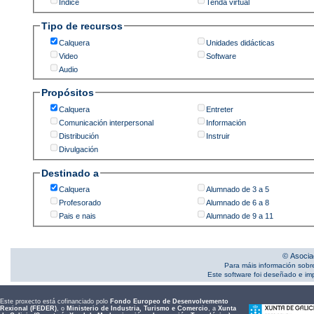
Índice
Tenda virtual
Tipo de recursos
Calquera
Unidades didácticas
Video
Software
Audio
Propósitos
Calquera
Entreter
Comunicación interpersonal
Información
Distribución
Instruir
Divulgación
Destinado a
Calquera
Alumnado de 3 a 5
Profesorado
Alumnado de 6 a 8
Pais e nais
Alumnado de 9 a 11
© Asocia
Para máis información sobr
Este software foi deseñado e i
Este proxecto está cofinanciado polo
Fondo Europeo de Desenvolvemento
Rexional (FEDER)
, o
Ministerio de Industria, Turismo e Comercio
, a
Xunta