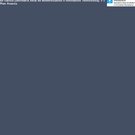
de Galicia (Secretaría Xeral de Modernización e Innovación Tecnolóxica)
, e o
Plan Avanza
.